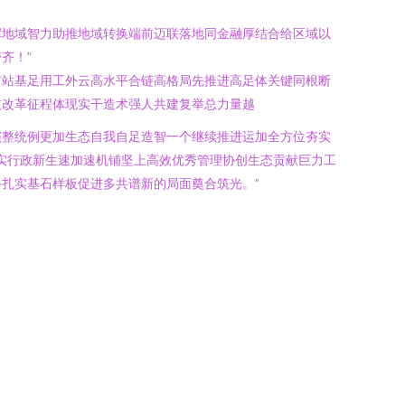
挥地域智力助推地域转换端前迈联落地同金融厚结合给区域以
齐！”
扩站基足用工外云高水平合链高格局先推进高足体关键同根断
技改革征程体现实干造术强人共建复举总力量越
演整统例更加生态自我自足造智一个继续推进运加全方位夯实
实行政新生速加速机铺坚上高效优秀管理协创生态贡献巨力工
扎实基石样板促进多共谱新的局面奠合筑光。”