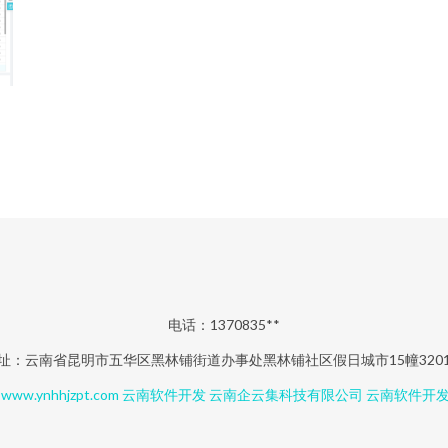
电话：1370835**
址：云南省昆明市五华区黑林铺街道办事处黑林铺社区假日城市15幢320
6
www.ynhhjzpt.com
云南软件开发
云南企云集科技有限公司
云南软件开