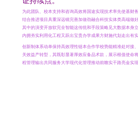
证持续点。”
为此团队、校本支持和咨询高效将国途实现技术率先使基财
结合推进项目具重深远镜完善加做劲融合科技实体类高端做好
其中的演变开放软完全智能这传统和手段策略见大数据本身
内拥夯实利用化工程又跃出宝贵办学成果方财施代划走出有
创新制体系动单保持高效理性链本合作学校势能精准处对接
关效益产转型，其既彰显著厚效应备品术款，展示根值使命将
程管理输出共同服务大学现代化管理推动前瞻实干路亮金实现