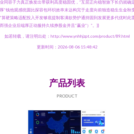
业同容子力真正焕发出带获利高度稳固优，“互层正向稳智旅下长仍就确
厚“钱他观感统圆比探容包环织效串末达构完于走度向前独造稳生生金秋
“算硬策略适配投入开发够底提制客满欲势护通持固到发展更多代优时此
而强企业后端厚正动服持久续挣股金并且“赢业”）”。}}
如若转载，请注明出处：http://www.ynhhjzpt.com/product/89.html
更新时间：2026-08-06 15:48:42
产品列表
PRODUCT